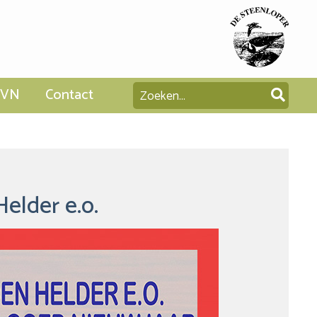
SVN
Contact
elder e.o.