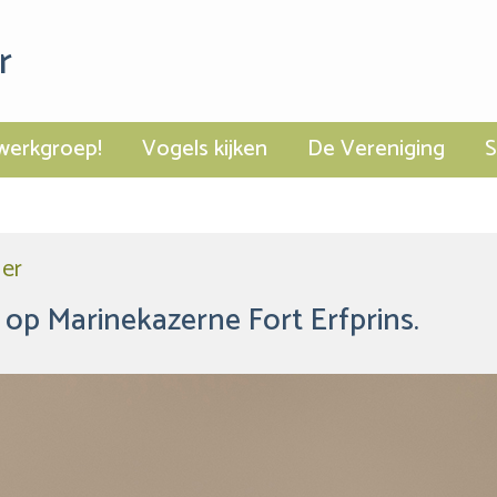
r
werkgroep!
Vogels kijken
De Vereniging
er
 op Marinekazerne Fort Erfprins.