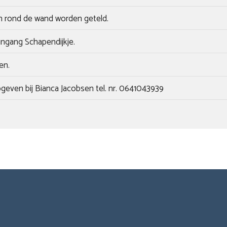
n rond de wand worden geteld.
ingang Schapendijkje.
en.
even bij Bianca Jacobsen tel. nr. 0641043939