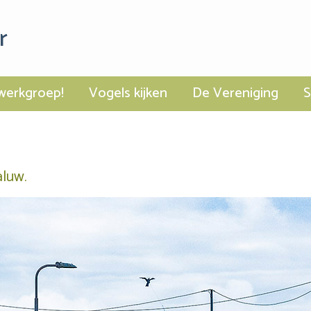
r
werkgroep!
Vogels kijken
De Vereniging
aluw.