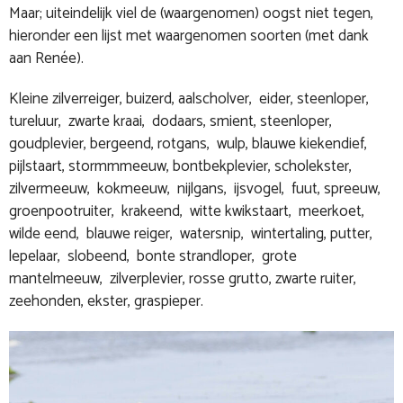
Maar; uiteindelijk viel de (waargenomen) oogst niet tegen,
hieronder een lijst met waargenomen soorten (met dank
aan Renée).
Kleine zilverreiger, buizerd, aalscholver, eider, steenloper,
tureluur, zwarte kraai, dodaars, smient, steenloper,
goudplevier, bergeend, rotgans, wulp, blauwe kiekendief,
pijlstaart, stormmmeeuw, bontbekplevier, scholekster,
zilvermeeuw, kokmeeuw, nijlgans, ijsvogel, fuut, spreeuw,
groenpootruiter, krakeend, witte kwikstaart, meerkoet,
wilde eend, blauwe reiger, watersnip, wintertaling, putter,
lepelaar, slobeend, bonte strandloper, grote
mantelmeeuw, zilverplevier, rosse grutto, zwarte ruiter,
zeehonden, ekster, graspieper.